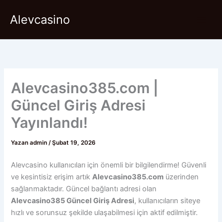
İçeriğe
Alevcasino
atla
Alevcasino385.com |
Güncel Giriş Adresi
Yayınlandı!
Yazan
admin
/
Şubat 19, 2026
Alevcasino kullanıcıları için önemli bir bilgilendirme! Güvenli
ve kesintisiz erişim artık
Alevcasino385.com
üzerinden
sağlanmaktadır. Güncel bağlantı adresi olan
Alevcasino385 Güncel Giriş Adresi
, kullanıcıların siteye
hızlı ve sorunsuz şekilde ulaşabilmesi için aktif edilmiştir.