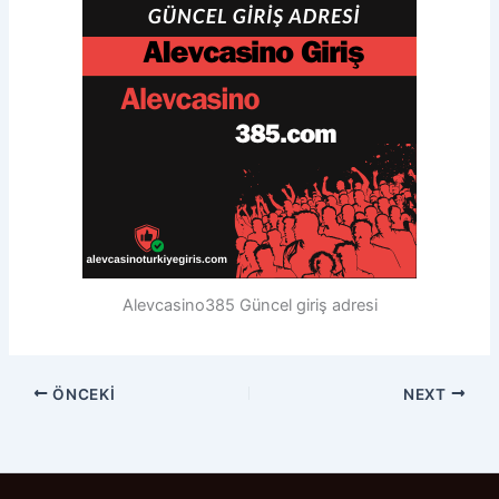
Alevcasino385 Güncel giriş adresi
ÖNCEKI
NEXT