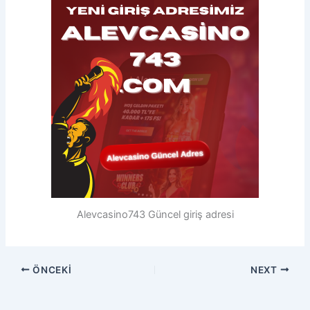
Alevcasino743 Güncel giriş adresi
ÖNCEKI
NEXT