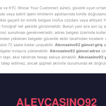
 ve KYC (Know Your Customer) süreci, güvenli oyun ortamı
inde veya belirli işlem limitlerini aştıklarında kimlik doğrul
e geçerli bir kimlik belgesi (nüfus cüzdanı veya ehliyet) fo
 fotoğraf net şekilde görünmelidir. Bunun yanı sıra son üç 
ısı) sunulması gerekmektedir; adres belgesi üzerinde kullan
nden yüklenen belgeler güvenlik ekibi tarafından incelenir 
üre 72 saate kadar uzayabilir.
Alevcasino92 güncel giriş
a
geler kolayca yüklenebilir.
Alevcasino92 güncel adres
üze
m taşır, aksi takdirde hesap askıya alınabilir.
Alevcasino92 ye
lge talep edilmez, ancak şüpheli aktivite durumunda ek doğrul