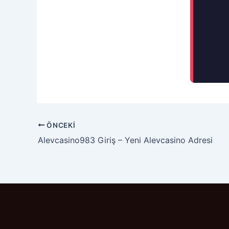
ÖNCEKI
Alevcasino983 Giriş – Yeni Alevcasino Adresi