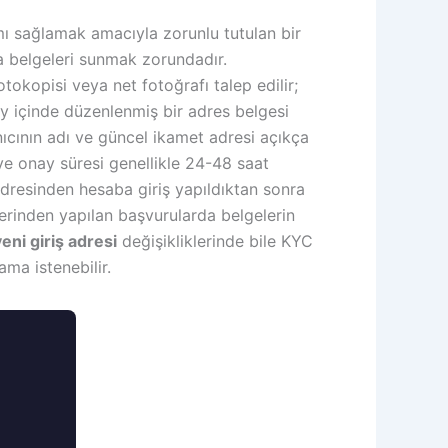
 sağlamak amacıyla zorunlu tutulan bir
ama belgeleri sunmak zorundadır.
tokopisi veya net fotoğrafı talep edilir;
ay içinde düzenlenmiş bir adres belgesi
ıcının adı ve güncel ikamet adresi açıkça
ve onay süresi genellikle 24-48 saat
dresinden hesaba giriş yapıldıktan sonra
rinden yapılan başvurularda belgelerin
ni giriş adresi
değişikliklerinde bile KYC
ama istenebilir.