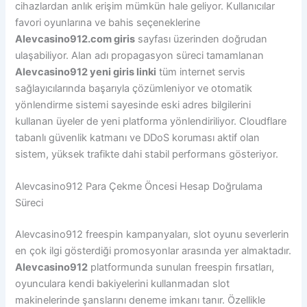
cihazlardan anlık erişim mümkün hale geliyor. Kullanıcılar
favori oyunlarına ve bahis seçeneklerine
Alevcasino912.com giris
sayfası üzerinden doğrudan
ulaşabiliyor. Alan adı propagasyon süreci tamamlanan
Alevcasino912 yeni giris linki
tüm internet servis
sağlayıcılarında başarıyla çözümleniyor ve otomatik
yönlendirme sistemi sayesinde eski adres bilgilerini
kullanan üyeler de yeni platforma yönlendiriliyor. Cloudflare
tabanlı güvenlik katmanı ve DDoS koruması aktif olan
sistem, yüksek trafikte dahi stabil performans gösteriyor.
Alevcasino912 Para Çekme Öncesi Hesap Doğrulama
Süreci
Alevcasino912 freespin kampanyaları, slot oyunu severlerin
en çok ilgi gösterdiği promosyonlar arasında yer almaktadır.
Alevcasino912
platformunda sunulan freespin fırsatları,
oyunculara kendi bakiyelerini kullanmadan slot
makinelerinde şanslarını deneme imkanı tanır. Özellikle