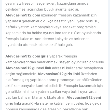
çevrimsiz freespin seçenekleri, kazançların anında
çekilebilmesi açısından büyük avantaj sağlar.
Alevcasino912.com
üzerinden freespin kazanmak için
yapılması gerekenler oldukça basittir; yeni üyelik bonusu,
haftalık yatırım kampanyaları veya sadakat programları
kapsamında bu haklar oyunculara tanınır. Slot oyunlarında
freespin kullanımı son derece kolaydır ve belirlenen
oyunlarda otomatik olarak aktif hale gelir.
Alevcasino912.com giris
yaparak freespin
kampanyalarından yararlanmak isteyen oyuncular, öncelikle
Alevcasino912 guncel link
adresini kullanarak hesaplarına
erişim sağlamalıdır.
Alevcasino912 giris linki
üzerinden
platforma giriş yaptıktan sonra promosyonlar bölümünden
aktif kampanyalar kontrol edilebilir. Freespin kazanmak için
genellikle minimum yatırım şartları veya belirli oyunlarda
yapılan bahis miktarları dikkate alınır.
Alevcasino912 yeni
giris linki
aracılığıyla sisteme katılan yeni üyeler, hoş geldin
bonusu kapsamında özel freespin paketlerine hak