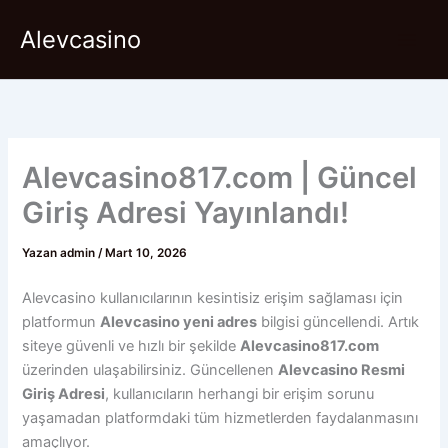
İçeriğe
Alevcasino
atla
Alevcasino817.com | Güncel
Giriş Adresi Yayınlandı!
Yazan
admin
/
Mart 10, 2026
Alevcasino kullanıcılarının kesintisiz erişim sağlaması için
platformun
Alevcasino yeni adres
bilgisi güncellendi. Artık
siteye güvenli ve hızlı bir şekilde
Alevcasino817.com
üzerinden ulaşabilirsiniz. Güncellenen
Alevcasino Resmi
Giriş Adresi
, kullanıcıların herhangi bir erişim sorunu
yaşamadan platformdaki tüm hizmetlerden faydalanmasını
amaçlıyor.