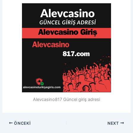
Alevcasino817 Güncel giriş adresi
ÖNCEKI
NEXT