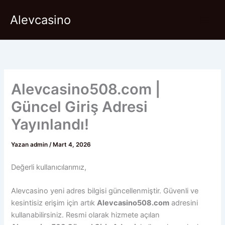
İçeriğe
Alevcasino
atla
Alevcasino508.com |
Güncel Giriş Adresi
Yayınlandı!
Yazan
admin
/
Mart 4, 2026
Değerli kullanıcılarımız,
Alevcasino yeni adres bilgisi güncellenmiştir. Güvenli ve
kesintisiz erişim için artık
Alevcasino508.com
adresini
kullanabilirsiniz. Resmi olarak hizmete açılan