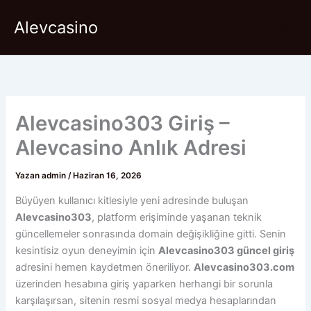
İçeriğe
Alevcasino
atla
Alevcasino303 Giriş –
Alevcasino Anlık Adresi
Yazan
admin
/
Haziran 16, 2026
Büyüyen kullanıcı kitlesiyle yeni adresinde buluşan
Alevcasino303
, platform erişiminde yaşanan teknik
güncellemeler sonrasında domain değişikliğine gitti. Senin
kesintisiz oyun deneyimin için
Alevcasino303 güncel giriş
adresini hemen kaydetmen öneriliyor.
Alevcasino303.com
üzerinden hesabına giriş yaparken herhangi bir sorunla
karşılaşırsan, sitenin resmi sosyal medya hesaplarından