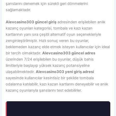
şanslarını denemek için sürekli geri dönmelerini
sağlamaktadır.
Alevcasino303 güncel giriş
adresinden erişilebilen anlık
kazanç oyunları kategorisi, tombala ve kazı kazan
kartlarının yanı sıra çeşitli alternatif oyun seçenekleriyle
zenginleştirilmiştir. Hızlı sonuç veren bu oyunlar,
beklemeden kazanç elde etmek isteyen kullanıcılar için ideal
bir tercih olmaktadır.
Alevcasino303 güncel adres
üzerinden 7/24 erişilebilen bu oyunlar, düşük bahis
limitleriyle başlayıp yüksek kazanç potansiyeline
ulaşabilmektedir.
Alevcasino303 yeni giriş adresi
sayesinde kullanıcılar kesintisiz bir şekilde tombala
odalarına katılabilir, kazı kazan kartlarını deneyebilir ve anlık
kazanç oyunlarıyla şanslarını test edebilirler.